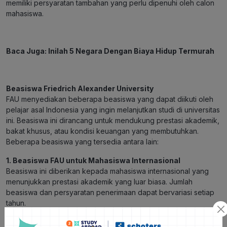
memiliki persyaratan tambahan yang perlu dipenuhi oleh calon
mahasiswa.
Baca Juga:
Inilah 5 Negara Dengan Biaya Hidup Termurah
Beasiswa Friedrich Alexander University
FAU menyediakan beberapa beasiswa yang dapat diikuti oleh
pelajar asal Indonesia yang ingin melanjutkan studi di universitas
ini. Beasiswa ini dirancang untuk mendukung prestasi akademik,
bakat khusus, atau kondisi keuangan yang membutuhkan.
Beberapa beasiswa yang tersedia antara lain:
1. Beasiswa FAU untuk Mahasiswa Internasional
Beasiswa ini diberikan kepada mahasiswa internasional yang
menunjukkan prestasi akademik yang luar biasa. Jumlah
beasiswa dan persyaratan penerimaan dapat bervariasi setiap
tahun.
2. Beasiswa EPOS DAAD