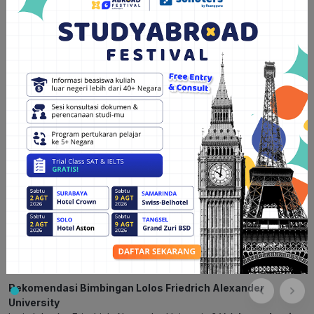
Program beasiswa ini diselenggarakan oleh DAAD (Deutscher
Akademischer Austauschdienst) dan menawarkan kesempatan
bagi pelajar asal Indonesia untuk belajar di FAU dalam bidang
studi tertentu yang terkait dengan pembangunan.
3. Beasiswa dari Pemerintah Indonesia
Pemerintah Indonesia juga menyediakan beasiswa untuk
mahasiswa yang ingin melanjutkan studi di luar negeri.
Mahasiswa dapat mencari informasi lebih lanjut tentang
beasiswa ini melalui Kementerian Pendidikan dan Kebudayaan
atau lembaga terkait lainnya.
Dengan menambahkan topik ini, artikel tentang Friedrich-
Alexander-Universität Erlangen-Nürnberg akan menjadi lebih
komprehensif dan memberikan informasi yang lengkap tentang
universitas ini, persyaratan pendaftaran, dan peluang beasiswa
yang dapat diikuti oleh pelajar asal Indonesia.
Rekomendasi Bimbingan Lolos
Friedrich Alexander
University