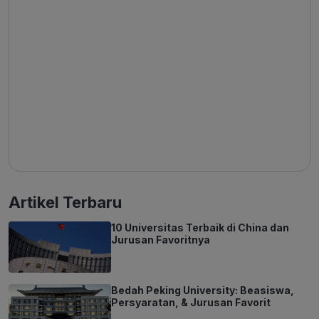
Artikel Terbaru
10 Universitas Terbaik di China dan
Jurusan Favoritnya
Bedah Peking University: Beasiswa,
Persyaratan, & Jurusan Favorit