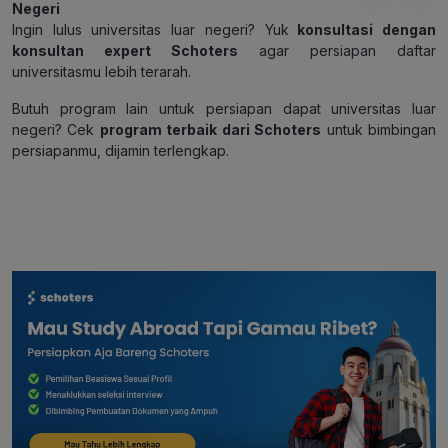
Negeri
Ingin lulus universitas luar negeri? Yuk
konsultasi dengan
konsultan expert Schoters
agar persiapan daftar
universitasmu lebih terarah.
Butuh program lain untuk persiapan dapat universitas luar
negeri? Cek
program terbaik dari Schoters
untuk bimbingan
persiapanmu, dijamin terlengkap.