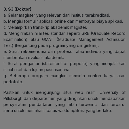
3. S3 (Doktor)
a. Gelar magister yang relevan dari institusi terakreditasi.
b. Mengisi formulir aplikasi online dan membayar biaya aplikasi.
c. Melampirkan transkrip akademik magister.
d. Mengirimkan nilai tes standar seperti GRE (Graduate Record
Examination) atau GMAT (Graduate Management Admission
Test) (tergantung pada program yang diinginkan).
e. Surat rekomendasi dari profesor atau individu yang dapat
memberikan evaluasi akademik.
f. Surat pengantar (statement of purpose) yang menjelaskan
minat riset dan tujuan pascasarjana.
g. Beberapa program mungkin meminta contoh karya atau
portofolio.
Pastikan untuk mengunjungi situs web resmi University of
Pittsburgh dan departemen yang diinginkan untuk mendapatkan
persyaratan pendaftaran yang lebih terperinci dan terbaru,
serta untuk memahami batas waktu aplikasi yang berlaku.