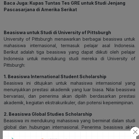
Baca Juga:
Kupas Tuntas Tes GRE untuk Studi Jenjang
Pascasarjana di Amerika Serikat
Beasiswa untuk Studi di University of Pittsburgh
University of Pittsburgh menawarkan berbagai beasiswa untuk
mahasiswa internasional, termasuk pelajar asal Indonesia.
Berikut adalah tiga beasiswa yang dapat diikuti oleh pelajar
Indonesia untuk mendukung studi mereka di University of
Pittsburgh:
1. Beasiswa International Student Scholarship
Beasiswa ini ditujukan untuk mahasiswa internasional yang
menunjukkan prestasi akademik yang luar biasa. Nilai beasiswa
bervariasi, dan penerima akan dipilih berdasarkan prestasi
akademik, kegiatan ekstrakurikuler, dan potensi kepemimpinan.
2. Beasiswa Global Studies Scholarship
Beasiswa ini mendukung mahasiswa yang berminat dalam studi
global dan hubungan internasional. Penerima beasiswa akan
menerima dukungan keuangan untuk memperluas pemahaman