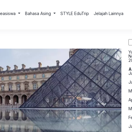
Beasiswa
Bahasa Asing
STYLE EduTrip
Jelajah Lainnya
S
fo
Y
N
2
A
J
J
M
A
M
F
J