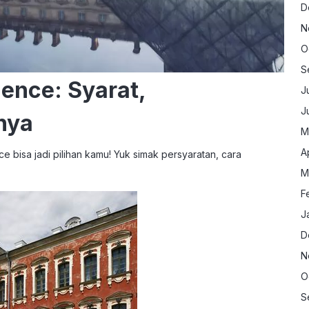
D
N
O
S
ence: Syarat,
J
J
nya
M
A
ce bisa jadi pilihan kamu! Yuk simak persyaratan, cara
M
F
J
D
N
O
S