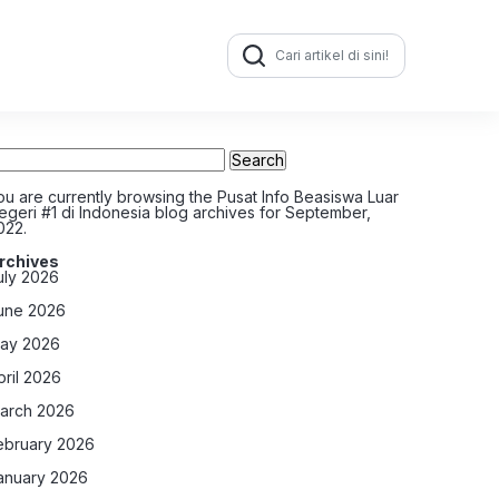
Search
for:
earch
r:
ou are currently browsing the
Pusat Info Beasiswa Luar
egeri #1 di Indonesia
blog archives for September,
022.
rchives
uly 2026
une 2026
ay 2026
pril 2026
arch 2026
ebruary 2026
anuary 2026