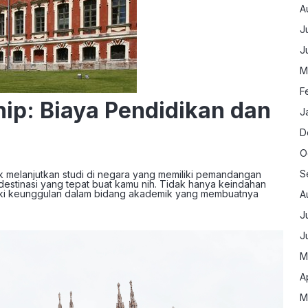
A
J
J
M
F
hip: Biaya Pendidikan dan
J
D
O
S
tuk melanjutkan studi di negara yang memiliki pemandangan
i destinasi yang tepat buat kamu nih. Tidak hanya keindahan
liki keunggulan dalam bidang akademik yang membuatnya
A
J
J
M
A
M