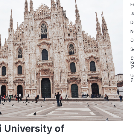
F
J
D
N
O
S
C
K
(
U
(
 University of